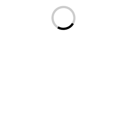
© 2021-2026
BrandPostel
+7(800) 551-18-
19
Главная
Каталог
Постельное белье
Пижамы