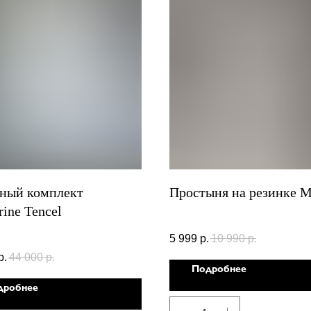
ный комплект
Простыня на резинке 
ine Tencel
5 999
р.
10 990
р.
р.
44 000
р.
Подробнее
дробнее