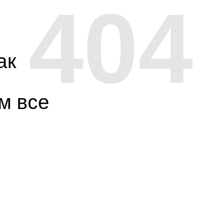
404
ак
м все