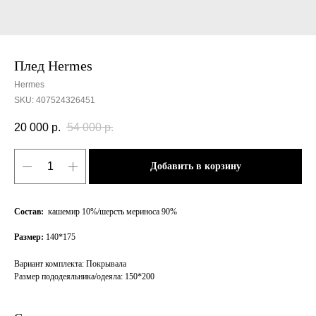
Плед Hermes
Hermes
SKU:
407524326451
20 000
р.
54 000
р.
Добавить в корзину
Состав:
кашемир 10%/шерсть мериноса 90%
Размер:
140*175
Вариант комплекта: Покрывала
Размер пододеяльника/одеяла: 150*200