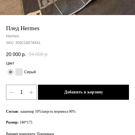
Плед Hermes
Hermes
SKU:
309218678441
20 000
р.
54 000
р.
Цвет
Серый
Добавить в корзину
Состав:
кашемир 10%/шерсть мериноса 90%
Размер:
140*175
Вариант комплекта: Покрывала