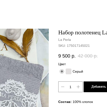
Набор полотенец La
La Perla
SKU:
175017145021
9 500
р.
42 000
р.
Цвет
Серый
Добавить 
Состав:
100% хлопок