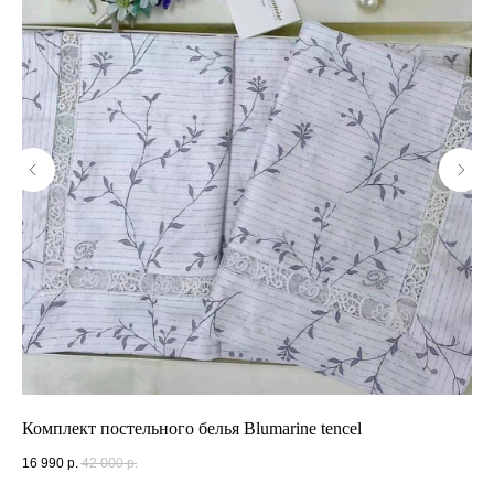
Комплект постельного белья Blumarine tencel
Пи
16 990
р.
42 000
р.
7 0