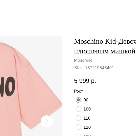
Moschino Kid-Дево
плюшевым мишкой Ф
Moschino
SKU:
137219846401
5 999
р.
Рост
90
100
110
120