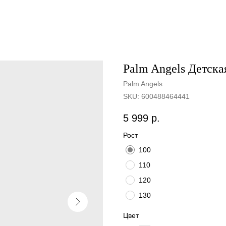
Palm Angels Детск
Palm Angels
SKU:
600488464441
5 999
р.
Рост
100
110
120
130
Цвет