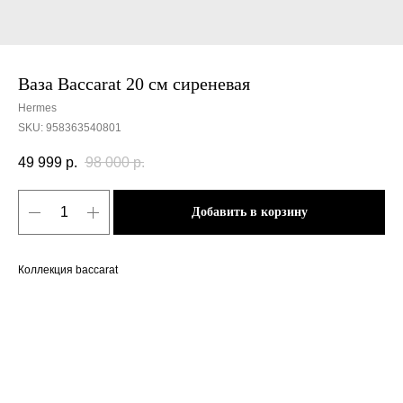
Ваза Baccarat 20 см сиреневая
Hermes
SKU:
958363540801
49 999
р.
98 000
р.
Добавить в корзину
Коллекция baccarat